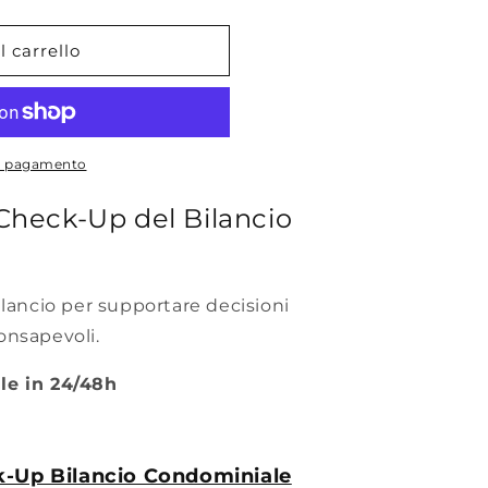
t
 carrello
di pagamento
le
Check-Up del Bilancio
ilancio per supportare decisioni
onsapevoli.
le in 24/48h
ck-Up Bilancio Condominiale