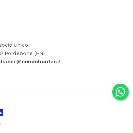
ocio unico
70 Pordenone (PN)
liance@condohunter.it
si