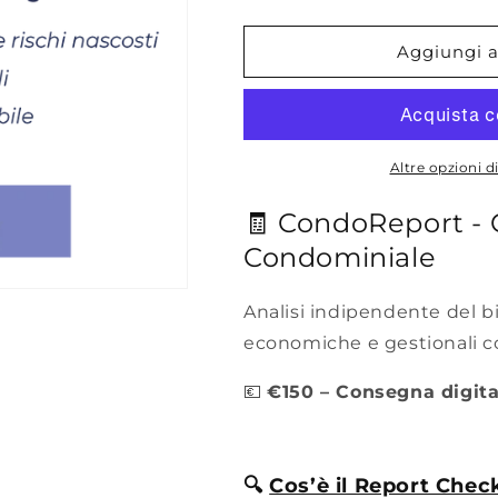
quantità
quantità
per
per
CondoReport
CondoRepor
Aggiungi al
–
–
Check-
Check-
up
up
del
del
Bilancio
Bilancio
Altre opzioni 
Condominiale
Condominia
🧾 CondoReport - 
Condominiale
Analisi indipendente del b
economiche e gestionali c
💶
€150 – Consegna digita
🔍
Cos’è il Report Che