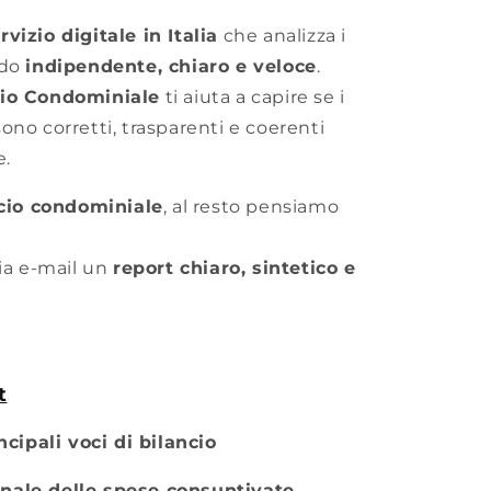
vizio digitale in Italia
che analizza i
odo
indipendente, chiaro e veloce
.
io Condominiale
ti aiuta a capire se i
no corretti, trasparenti e coerenti
e.
ncio condominiale
, al resto pensiamo
via e-mail un
report chiaro, sintetico e
t
ncipali voci di bilancio
nale delle spese consuntivate