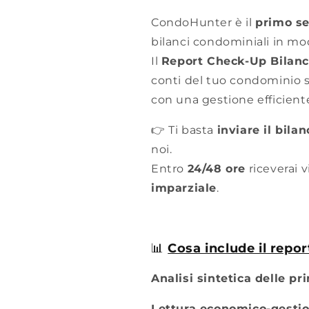
CondoHunter è il
primo ser
bilanci condominiali in m
Il
Report Check-Up Bilanc
conti del tuo condominio so
con una gestione efficient
👉 Ti basta
inviare il bila
noi.
Entro
24/48 ore
riceverai 
imparziale
.
📊
Cosa include il repor
Analisi sintetica delle pri
Lettura economico-gestio