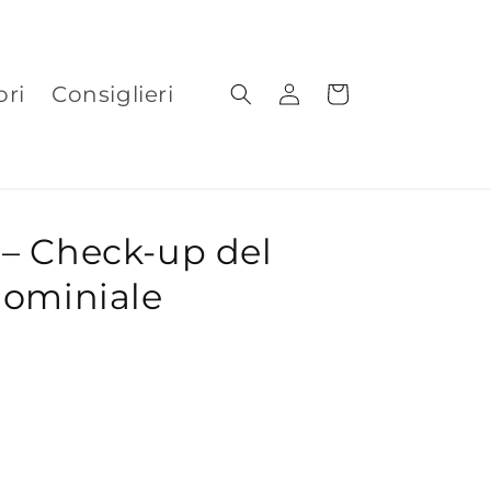
ori
Consiglieri
Accedi
Carrello
– Check-up del
dominiale