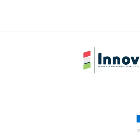
M
d
©
p