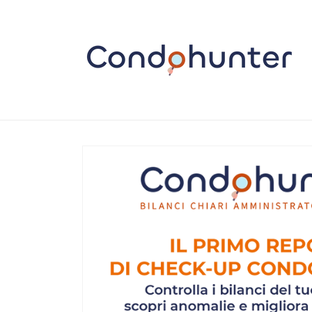
Vai
direttamente
ai contenuti
Passa alle
informazioni
sul prodotto