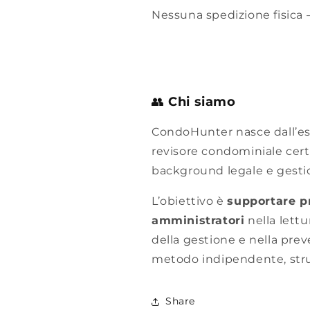
Nessuna spedizione fisica
👥
Chi siamo
CondoHunter nasce dall’esp
revisore condominiale certi
background legale e gestio
L’obiettivo è
supportare pr
amministratori
nella lettu
della gestione e nella preve
metodo indipendente, strut
Share