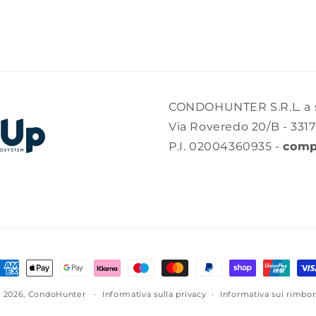
CONDOHUNTER S.R.L. a s
Via Roveredo 20/B - 331
P.I. 02004360935 -
comp
etodi
i
 2026,
CondoHunter
Informativa sulla privacy
Informativa sui rimbor
agamento