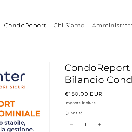
CondoReport
Chi Siamo
Amministrat
CondoReport 
Bilancio Con
Prezzo
€150,00 EUR
di
Imposte incluse.
listino
Quantità
Diminuisci
Aumenta