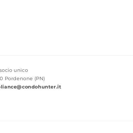
ocio unico
70 Pordenone (PN)
liance@condohunter.it